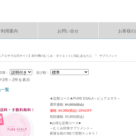
ご利用案内
お問い合せ
お客様の
ュアエサラ公式サイト】顔や脚のむくみ・ダイエットに悩むあなたに
サプリメント
切替：
並び順：
中1件～2件を表示
品一覧
★定期コース★PURE ESALA～ピュアエサラ～
通常価格:
¥4,800
(税込)
価格:
¥4,080
(税込)
15%OFF
初回価格:
¥3,800(税込)
■お得な定期コース■
～むくみ対策サプリメント～
夜寝る前の3粒で翌朝スッキリ！