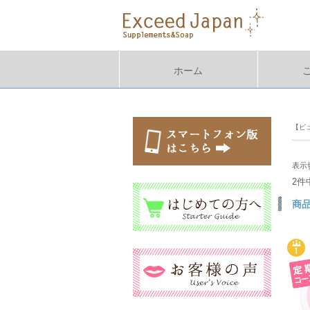
ホーム
【ピ
表示
2件
商