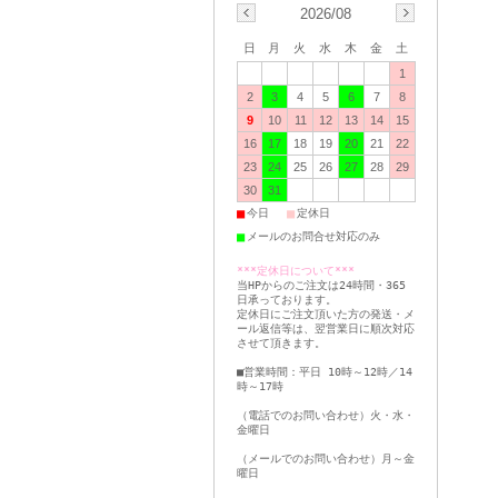
2026/08
日
月
火
水
木
金
土
1
2
3
4
5
6
7
8
9
10
11
12
13
14
15
16
17
18
19
20
21
22
23
24
25
26
27
28
29
30
31
■
■
今日
定休日
■
メールのお問合せ対応のみ
***定休日について***
当HPからのご注文は24時間・365
日承っております。
定休日にご注文頂いた方の発送・メ
ール返信等は、翌営業日に順次対応
させて頂きます。
■営業時間：平日 10時～12時／14
時～17時
（電話でのお問い合わせ）火・水・
金曜日
（メールでのお問い合わせ）月～金
曜日