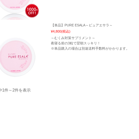
【単品】PURE ESALA～ピュアエサラ～
¥4,800
(税込)
～むくみ対策サプリメント～
夜寝る前の3粒で翌朝スッキリ！
※単品購入の場合は別途送料手数料がかかります。
中1件～2件を表示