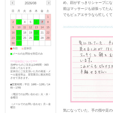
め、顔がすっきりシャープにな
2026/08
前はマッサージも頑張ってたん
日
月
火
水
木
金
土
でもピュアエサラなら忙しくて
1
2
3
4
5
6
7
8
9
10
11
12
13
14
15
16
17
18
19
20
21
22
23
24
25
26
27
28
29
30
31
■
■
今日
定休日
■
メールのお問合せ対応のみ
***定休日について***
当HPからのご注文は24時間・365
日承っております。
定休日にご注文頂いた方の発送・メ
ール返信等は、翌営業日に順次対応
させて頂きます。
■営業時間：平日 10時～12時／14
時～17時
（電話でのお問い合わせ）火・水・
金曜日
（メールでのお問い合わせ）月～金
曜日
気になっていた、手の指や足の