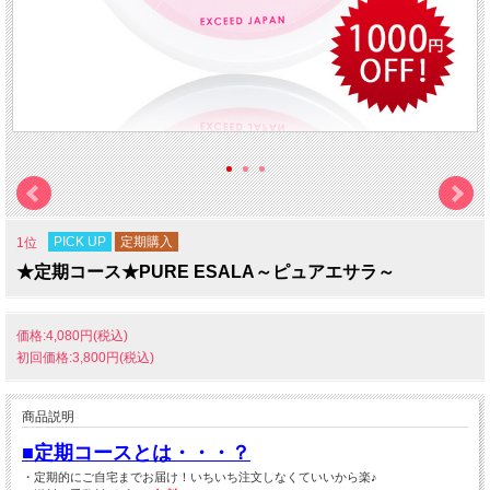
PICK UP
定期購入
1位
★定期コース★PURE ESALA～ピュアエサラ～
価格:4,080円(税込)
初回価格:
3,800円(税込)
商品説明
■定期コースとは・・・？
・定期的にご自宅までお届け！いちいち注文しなくていいから楽♪