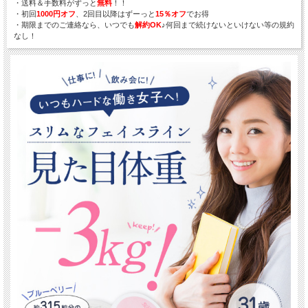
・送料＆手数料がずっと
無料
！！
・初回
1000円オフ
、2回目以降はずーっと
15％オフ
でお得
・期限までのご連絡なら、いつでも
解約OK
♪何回まで続けないといけない等の規約
なし！