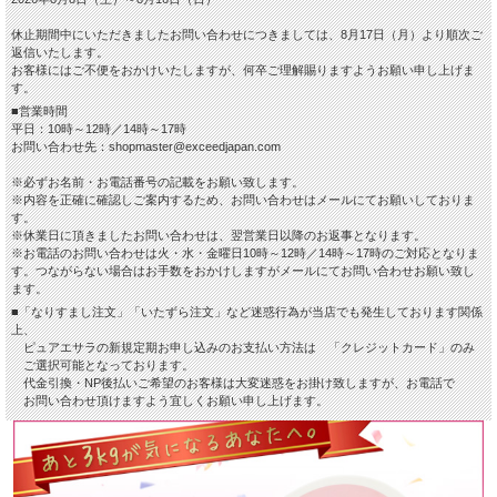
休止期間中にいただきましたお問い合わせにつきましては、8月17日（月）より順次ご
返信いたします。
お客様にはご不便をおかけいたしますが、何卒ご理解賜りますようお願い申し上げま
す。
■営業時間
平日：10時～12時／14時～17時
お問い合わせ先：shopmaster@exceedjapan.com
※必ずお名前・お電話番号の記載をお願い致します。
※内容を正確に確認しご案内するため、お問い合わせはメールにてお願いしておりま
す。
※休業日に頂きましたお問い合わせは、翌営業日以降のお返事となります。
※お電話のお問い合わせは火・水・金曜日10時～12時／14時～17時のご対応となりま
す。つながらない場合はお手数をおかけしますがメールにてお問い合わせお願い致し
ます。
■「なりすまし注文」「いたずら注文」など迷惑行為が当店でも発生しております関係
上、
ピュアエサラの新規定期お申し込みのお支払い方法は 「クレジットカード」のみ
ご選択可能となっております。
代金引換・NP後払いご希望のお客様は大変迷惑をお掛け致しますが、お電話で
お問い合わせ頂けますよう宜しくお願い申し上げます。