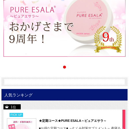
人気ランキング
1位
PICK UP
★定期コース★PURE ESALA～ピュアエサラ～
■お得な定期コース■ ～むくみ対策サプリメント～ 夜寝る