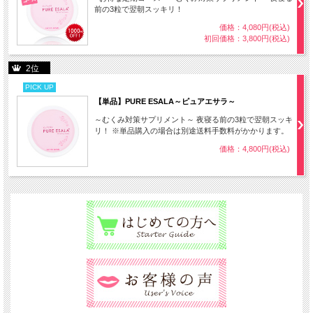
前の3粒で翌朝スッキリ！
価格：4,080円(税込)
初回価格：3,800円(税込)
2位
PICK UP
【単品】PURE ESALA～ピュアエサラ～
～むくみ対策サプリメント～ 夜寝る前の3粒で翌朝スッキ
リ！ ※単品購入の場合は別途送料手数料がかかります。
価格：4,800円(税込)